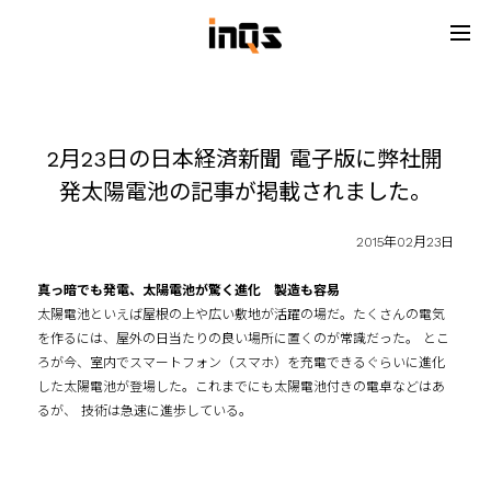
2月23日の日本経済新聞 電子版に弊社開
発太陽電池の記事が掲載されました。
2015年02月23日
真っ暗でも発電、太陽電池が驚く進化 製造も容易
太陽電池といえば屋根の上や広い敷地が活躍の場だ。たくさんの電気
を作るには、屋外の日当たりの良い場所に置くのが常識だった。 とこ
ろが今、室内でスマートフォン（スマホ）を充電できるぐらいに進化
した太陽電池が登場した。これまでにも太陽電池付きの電卓などはあ
るが、 技術は急速に進歩している。